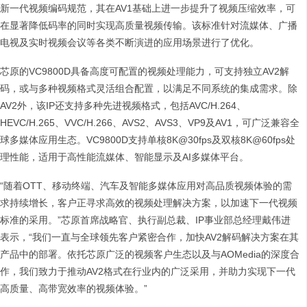
新一代视频编码规范，其在AV1基础上进一步提升了视频压缩效率，可
在显著降低码率的同时实现高质量视频传输。该标准针对流媒体、广播
电视及实时视频会议等各类不断演进的应用场景进行了优化。
芯原的VC9800D具备高度可配置的视频处理能力，可支持独立AV2解
码，或与多种视频格式灵活组合配置，以满足不同系统的集成需求。除
AV2外，该IP还支持多种先进视频格式，包括AVC/H.264、
HEVC/H.265、VVC/H.266、AVS2、AVS3、VP9及AV1，可广泛兼容全
球多媒体应用生态。VC9800D支持单核8K@30fps及双核8K@60fps处
理性能，适用于高性能流媒体、智能显示及AI多媒体平台。
“随着OTT、移动终端、汽车及智能多媒体应用对高品质视频体验的需
求持续增长，客户正寻求高效的视频处理解决方案，以加速下一代视频
标准的采用。”芯原首席战略官、执行副总裁、IP事业部总经理戴伟进
表示，“我们一直与全球领先客户紧密合作，加快AV2解码解决方案在其
产品中的部署。依托芯原广泛的视频客户生态以及与AOMedia的深度合
作，我们致力于推动AV2格式在行业内的广泛采用，并助力实现下一代
高质量、高带宽效率的视频体验。”