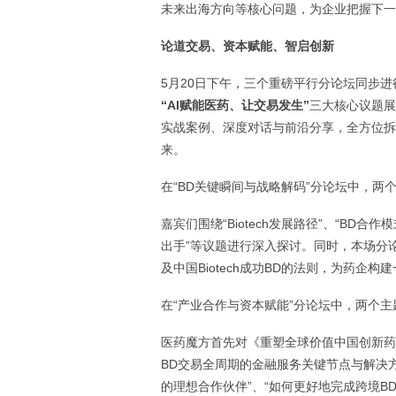
未来出海方向等核心问题，为企业把握下一
论道交易、资本赋能、智启创新
5月20日下午，三个重磅平行分论坛同步
“AI赋能医药
、
让交易发生
”
三大核心议题展
实战案例、深度对话与前沿分享，全方位拆
来。
在“BD关键瞬间与战略解码”分论坛中，两
嘉宾们围绕“Biotech发展路径”、“BD合
出手”等议题进行深入探讨。同时，本场分
及中国Biotech成功BD的法则，为药企
在“产业合作与资本赋能”分论坛中，两个
医药魔方首先对《重塑全球价值中国创新药
BD交易全周期的金融服务关键节点与解决方案”、“
的理想合作伙伴”、“如何更好地完成跨境B