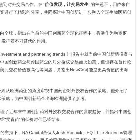
聚焦到对外交易合作。在
“价值发现，让交易发生”
的主题下，四位来自
宾进行了精彩的分享，共同探讨中国创新进一步融入全球生物医药创
向全球，指出在当前的中国创新药全球化征程中，香港作为融资枢
，发挥着不可替代的作用。
al investment and partnering trends 》报告中就当前中国创新药投资与
中国创新药企与跨国药企的对外授权交易如火如荼，但也存在首付款
美元交易价值被高估等问题，并指出NewCo可能是更具价值的出海
ela Muñoz则从欧洲药企的角度审视中国药企对外授权合作的策略。他介绍了
D策略，为中国创新药企出海欧洲提供了参考。
heng整体梳理了近年来中国创新药对外授权交易合作的发展趋势，并指出中国创
经“卖青苗”的低价时代已经结束。
的主持下，RA Capital合伙人Josh Resnick、EQT Life Sciences管理