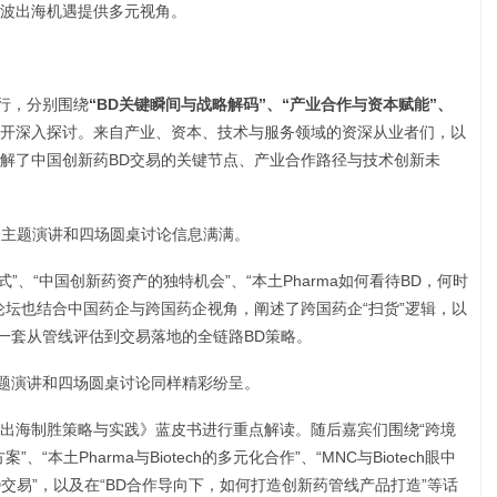
波出海机遇提供多元视角。
进行，分别围绕
“BD关键瞬间与战略解码”、“产业合作与资本赋能”、
开深入探讨。来自产业、资本、技术与服务领域的资深从业者们，以
解了中国创新药BD交易的关键节点、产业合作路径与技术创新未
个主题演讲和四场圆桌讨论信息满满。
作模式”、“中国创新药资产的独特机会”、“本土Pharma如何看待BD，何时
论坛也结合中国药企与跨国药企视角，阐述了跨国药企“扫货”逻辑，以
构建一套从管线评估到交易落地的全链路BD策略。
主题演讲和四场圆桌讨论同样精彩纷呈。
出海制胜策略与实践》蓝皮书进行重点解读。随后嘉宾们围绕“跨境
本土Pharma与Biotech的多元化合作”、“MNC与Biotech眼中
D交易”，以及在“BD合作导向下，如何打造创新药管线产品打造”等话