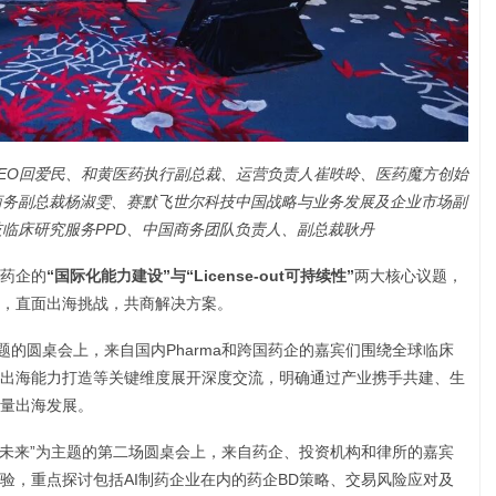
EO回爱民、和黄医药执行副总裁、运营负责人崔昳昤、医药魔方创始
商务副总裁杨淑雯、赛默飞世尔科技中国战略与业务发展及企业市场副
临床研究服务PPD、中国商务团队负责人、副总裁耿丹
药企的
“国际化能力建设”与“License-out可持续性”
两大核心议题，
，直面出海挑战，共商解决方案。
题的圆桌会上，来自国内Pharma和跨国药企的嘉宾们围绕全球临床
出海能力打造等关键维度展开深度交流，明确通过产业携手共建、生
量出海发展。
持续性与未来”为主题的第二场圆桌会上，来自药企、投资机构和律所的嘉宾
验，重点探讨包括AI制药企业在内的药企BD策略、交易风险应对及