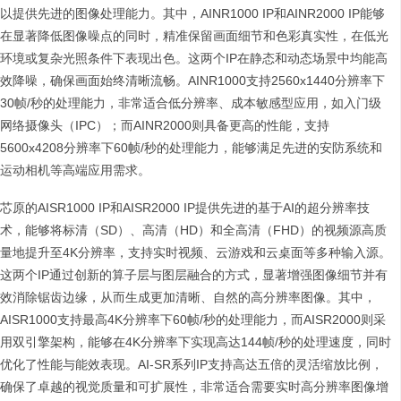
以提供先进的图像处理能力。其中，AINR1000 IP和AINR2000 IP能够
在显著降低图像噪点的同时，精准保留画面细节和色彩真实性，在低光
环境或复杂光照条件下表现出色。这两个IP在静态和动态场景中均能高
效降噪，确保画面始终清晰流畅。AINR1000支持2560x1440分辨率下
30帧/秒的处理能力，非常适合低分辨率、成本敏感型应用，如入门级
网络摄像头（IPC）；而AINR2000则具备更高的性能，支持
5600x4208分辨率下60帧/秒的处理能力，能够满足先进的安防系统和
运动相机等高端应用需求。
芯原的AISR1000 IP和AISR2000 IP提供先进的基于AI的超分辨率技
术，能够将标清（SD）、高清（HD）和全高清（FHD）的视频源高质
量地提升至4K分辨率，支持实时视频、云游戏和云桌面等多种输入源。
这两个IP通过创新的算子层与图层融合的方式，显著增强图像细节并有
效消除锯齿边缘，从而生成更加清晰、自然的高分辨率图像。其中，
AISR1000支持最高4K分辨率下60帧/秒的处理能力，而AISR2000则采
用双引擎架构，能够在4K分辨率下实现高达144帧/秒的处理速度，同时
优化了性能与能效表现。AI-SR系列IP支持高达五倍的灵活缩放比例，
确保了卓越的视觉质量和可扩展性，非常适合需要实时高分辨率图像增