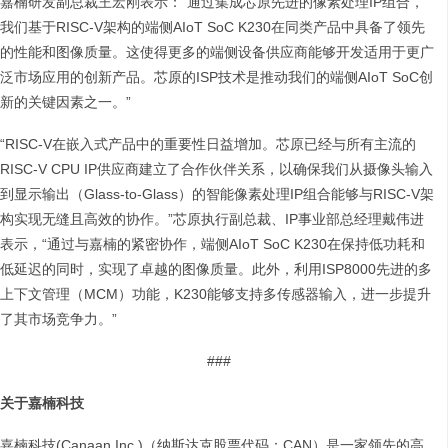
嘉楠研发副总裁王宏刚表示：“通过集成芯原先进的像素处理IP组合，
我们基于RISC-V架构的端侧AIoT SoC K230在同类产品中具备了领先
的性能和图像质量。这使得更多的端侧设备供应商能够开发适用于更广
泛市场应用的创新产品。芯原的ISP技术是推动我们的端侧AIoT SoC创
新的关键因素之一。”
“RISC-V在嵌入式产品中的重要性日益增加。芯原已经与所有主流的
RISC-V CPU IP供应商建立了合作伙伴关系，以确保我们从摄像头输入
到显示输出（Glass-to-Glass）的智能像素处理IP组合能够与RISC-V架
构实现无缝且高效的协作。”芯原执行副总裁、IP事业部总经理戴伟进
表示，“通过与嘉楠的紧密协作，端侧AIoT SoC K230在保持低功耗和
低延迟的同时，实现了卓越的图像质量。此外，利用ISP8000先进的多
上下文管理（MCM）功能，K230能够支持多传感器输入，进一步提升
了其市场竞争力。”
###
关于嘉楠科技
嘉楠科技(Canaan Inc.)（纳斯达克股票代码：CAN）是一家领先的高