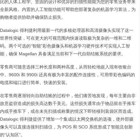
比的人体工程学、坚固的设计和优异的扫描性能能为您的零售业务带来
全新风格。内置的人工智能功能可帮助您部署复杂的机器学习算法，为
购物者提供协助并确保防止损失。
Datalogic 得利捷利用最新一代的多核处理器和高清摄像头实现了这一
世界性突破，可在更大的可视范围内快速读取极为复杂的一维和二维
码。两个可选的“智能”彩色摄像头和机器学习硬件技术可实现人工智
能，确保 Magellan 具备满足当前和下一代自助结账系统的要求。
零售商可随意选择三种长度和两种高度，从而轻松地嵌入现有收银台
中。9600i 和 9900i 还具有极为丰富的配件连接性，可用带彩色编码的
电缆和端口进行简单、快速的安装。
在零售商逐渐转向自助结账的过程中，他们痛苦地发现，每年主要由非
故意盗窃造成的损失高达数千美元。这些损失通常由于物品留在手推车
内或手推车下，或在未先扫描或称重的情况下即转移到装袋区而造成。
Datalogic 得利捷提供了增加一个集成以太网交换机的选项，使外部摄
像头可以直接连接到扫描仪，为 POS 和 SCO 系统形成了智能且创新
的“认知区”。