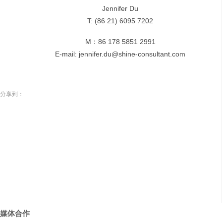
Jennifer Du
T: (86 21) 6095 7202
M：86 178 5851 2991
E-mail: jennifer.du@shine-consultant.com
分享到：
媒体合作