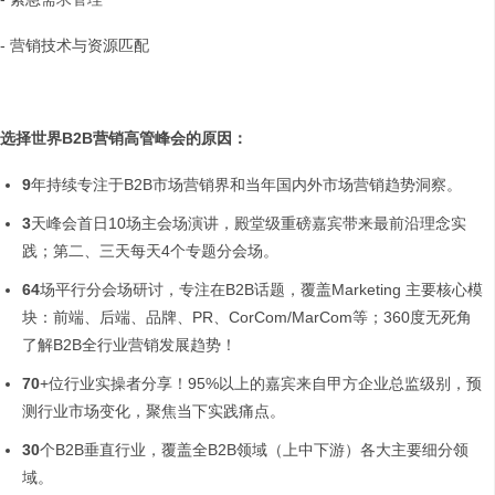
- 营销技术与资源匹配
选择世界B2B营销高管峰会的原因：
9
年持续专注于B2B市场营销界和当年国内外市场营销趋势洞察。
3
天峰会首日10场主会场演讲，殿堂级重磅嘉宾带来最前沿理念实
践；第二、三天每天4个专题分会场。
64
场平行分会场研讨，专注在B2B话题，覆盖Marketing 主要核心模
块：前端、后端、品牌、PR、CorCom/MarCom等；360度无死角
了解B2B全行业营销发展趋势！
70
+位行业实操者分享！95%以上的嘉宾来自甲方企业总监级别，预
测行业市场变化，聚焦当下实践痛点。
30
个B2B垂直行业，覆盖全B2B领域（上中下游）各大主要细分领
域。