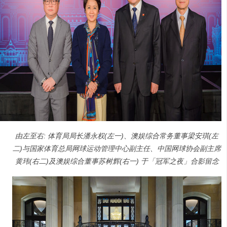
由左至右: 体育局局长潘永权(左一)、澳娱综合常务董事梁安琪(左
二)与国家体育总局网球运动管理中心副主任、中国网球协会副主席
黄玮(右二)及澳娱综合董事苏树辉(右一) 于「冠军之夜」合影留念