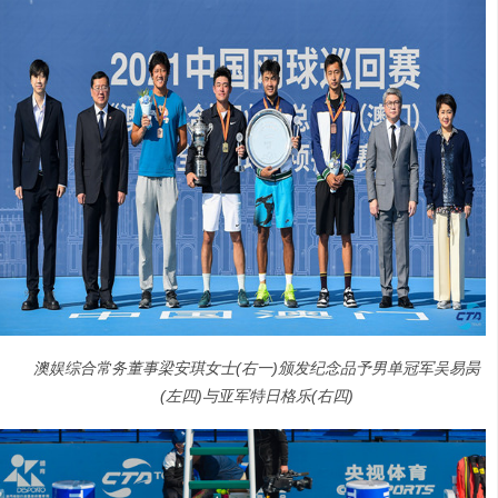
澳娱综合
常务董事梁安琪女士(右一)
颁发
纪念品予男单冠军吴易昺
(左四)与亚军特日格乐(右四)