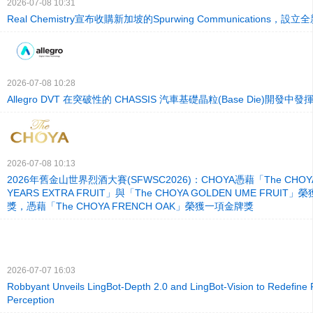
2026-07-08 10:31
Real Chemistry宣布收購新加坡的Spurwing Communications，
2026-07-08 10:28
Allegro DVT 在突破性的 CHASSIS 汽車基礎晶粒(Base Die)開發中
2026-07-08 10:13
2026年舊金山世界烈酒大賽(SFWSC2026)：CHOYA憑藉「The CHOYA
YEARS EXTRA FRUIT」與「The CHOYA GOLDEN UME FRUI
獎，憑藉「The CHOYA FRENCH OAK」榮獲一項金牌獎
2026-07-07 16:03
Robbyant Unveils LingBot-Depth 2.0 and LingBot-Vision to Redefine R
Perception